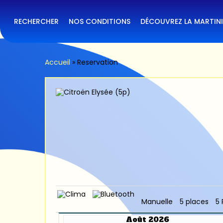
Skip
to
main
RECHERCHER
NOS CONDITIONS
DÉCOUVREZ LA MARTIN
content
Accueil
»
Reservation
Manuelle
5 places
5 
Août 2026