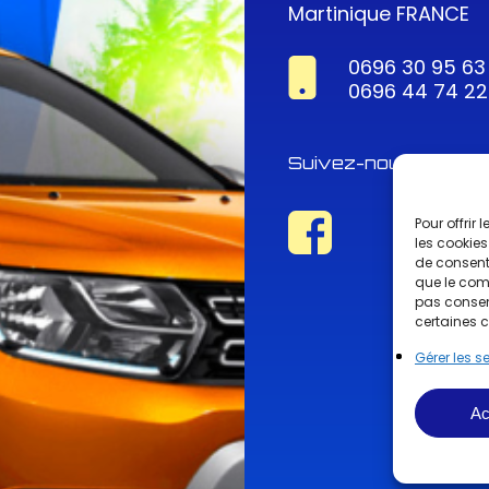
Martinique FRANCE
0696 30 95 63
0696 44 74 22
Suivez-nous !
Pour offrir
les cookies
de consenti
que le comp
pas consent
certaines c
Gérer les s
Ac