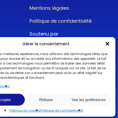
Mentions légales
Politique de confidentialité
Soutenu par
Gérer le consentement
 les meilleures expériences, nous utilisons des technologies telles que
 pour stocker et/ou accéder aux informations des appareils. Le fait
r à ces technologies nous permettra de traiter des données telles
ortement de navigation ou les ID uniques sur ce site. Le fait de ne
@2022CopyrightTurboCar
ir ou de retirer son consentement peut avoir un effet négatif sur
aractéristiques et fonctions.
ervices
cepter
Refuser
Voir les préférences
Politique de cookies
Politique de confidentialité