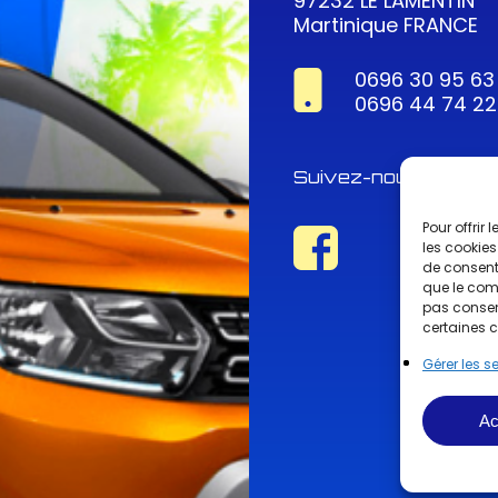
97232 LE LAMENTIN
Martinique FRANCE
0696 30 95 63
0696 44 74 22
Suivez-nous !
Pour offrir
les cookies
de consenti
que le comp
pas consent
certaines c
Gérer les s
Ac