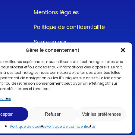
Mentions légales
Politique de confidentialité
Soutenu par
Gérer le consentement
 les meilleures expériences, nous utilisons des technologies telles que
 pour stocker et/ou accéder aux informations des appareils. Le fait
r à ces technologies nous permettra de traiter des données telles
ortement de navigation ou les ID uniques sur ce site. Le fait de ne
@2022CopyrightTurboCar
ir ou de retirer son consentement peut avoir un effet négatif sur
aractéristiques et fonctions.
ervices
cepter
Refuser
Voir les préférences
Politique de cookies
Politique de confidentialité