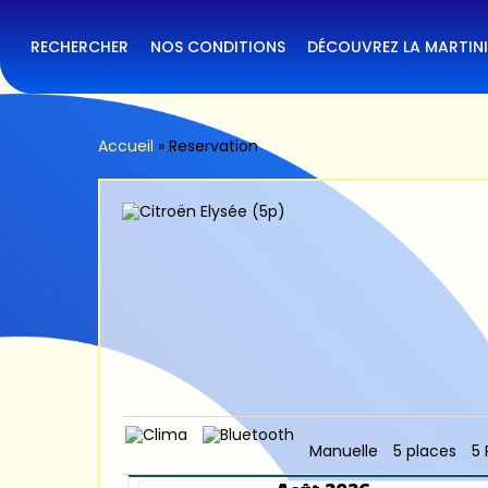
Skip
to
main
RECHERCHER
NOS CONDITIONS
DÉCOUVREZ LA MARTIN
content
Accueil
»
Reservation
Manuelle
5 places
5 