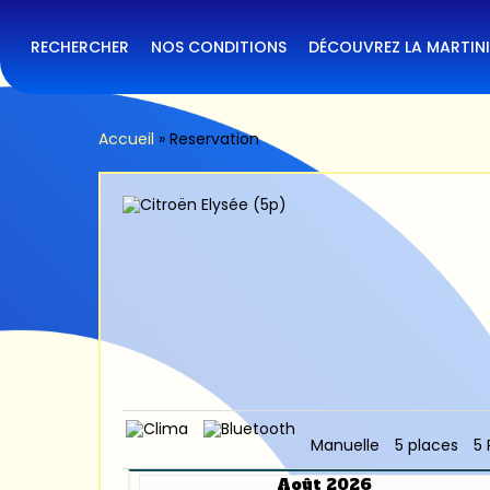
Skip
to
main
RECHERCHER
NOS CONDITIONS
DÉCOUVREZ LA MARTIN
content
Accueil
»
Reservation
Manuelle
5 places
5 
Août 2026