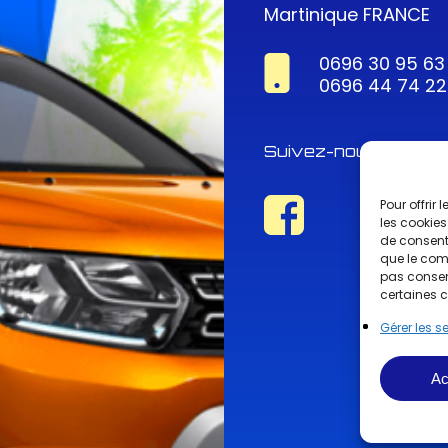
Martinique FRANCE
0696 30 95 63
0696 44 74 22
Suivez-nous !
Pour offrir
les cookies
de consenti
que le comp
pas consent
certaines c
Gérer les s
Ac