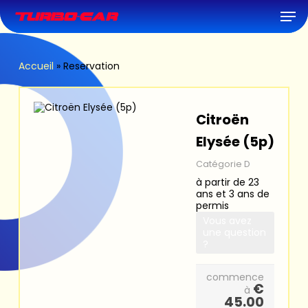
Skip
Men
to
main
content
Accueil
»
Reservation
Citroën
Elysée (5p)
Catégorie D
à partir de 23
ans et 3 ans de
permis
Vous avez
une question
?
commence
€
à
45.00