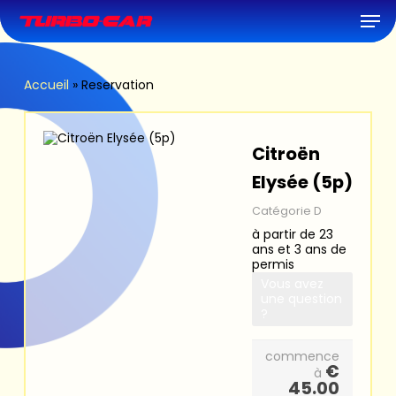
Skip
Men
to
main
content
Accueil
»
Reservation
Citroën
Elysée (5p)
Catégorie D
à partir de 23
ans et 3 ans de
permis
Vous avez
une question
?
commence
€
à
45.00