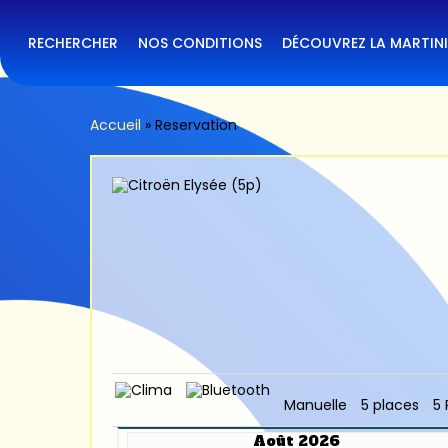
Skip
to
main
RECHERCHER
NOS CONDITIONS
DÉCOUVREZ LA MARTIN
content
Accueil
»
Reservation
Manuelle
5 places
5 
Août 2026