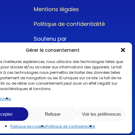
Mentions légales
Politique de confidentialité
Soutenu par
Gérer le consentement
 les meilleures expériences, nous utilisons des technologies telles que
 pour stocker et/ou accéder aux informations des appareils. Le fait
r à ces technologies nous permettra de traiter des données telles
ortement de navigation ou les ID uniques sur ce site. Le fait de ne
@2022CopyrightTurboCar
ir ou de retirer son consentement peut avoir un effet négatif sur
aractéristiques et fonctions.
ervices
cepter
Refuser
Voir les préférences
Politique de cookies
Politique de confidentialité