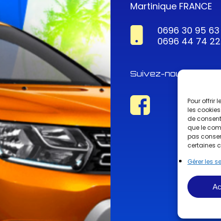
Martinique FRANCE
0696 30 95 63
0696 44 74 22
Suivez-nous !
Pour offrir
les cookies
de consenti
que le comp
pas consent
certaines c
Gérer les s
Ac