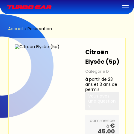
Skip
Men
to
main
content
Accueil
»
Reservation
Citroën
Elysée (5p)
Catégorie D
à partir de 23
ans et 3 ans de
permis
Vous avez
une question
?
commence
€
à
45.00