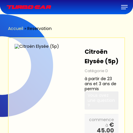
Skip
Men
to
main
content
Accueil
»
Reservation
Citroën
Elysée (5p)
Catégorie D
à partir de 23
ans et 3 ans de
permis
Vous avez
une question
?
commence
€
à
45.00