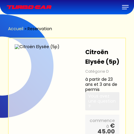
Skip
Men
to
main
content
Accueil
»
Reservation
Citroën
Elysée (5p)
Catégorie D
à partir de 23
ans et 3 ans de
permis
Vous avez
une question
?
commence
€
à
45.00