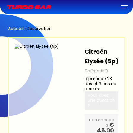
Skip
Men
to
main
content
Accueil
»
Reservation
Citroën
Elysée (5p)
Catégorie D
à partir de 23
ans et 3 ans de
permis
Vous avez
une question
?
commence
€
à
45.00