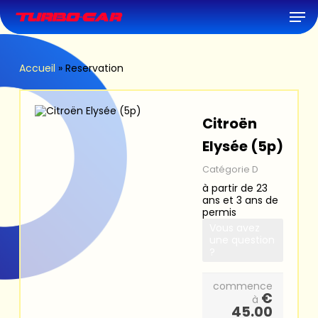
Skip
Men
to
main
content
Accueil
»
Reservation
Citroën
Elysée (5p)
Catégorie D
à partir de 23
ans et 3 ans de
permis
Vous avez
une question
?
commence
€
à
45.00