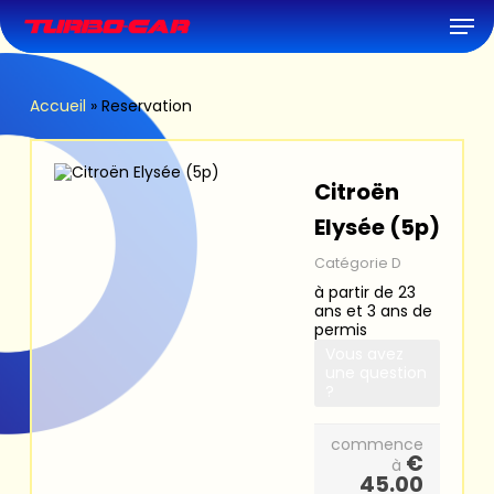
Skip
Men
to
main
content
Accueil
»
Reservation
Citroën
Elysée (5p)
Catégorie D
à partir de 23
ans et 3 ans de
permis
Vous avez
une question
?
commence
€
à
45.00