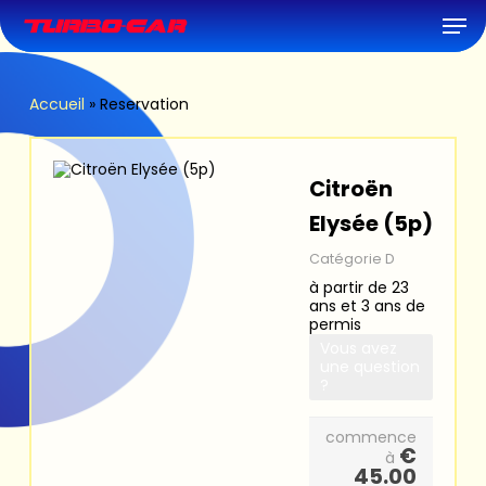
Skip
Men
to
main
content
Accueil
»
Reservation
Citroën
Elysée (5p)
Catégorie D
à partir de 23
ans et 3 ans de
permis
Vous avez
une question
?
commence
€
à
45.00