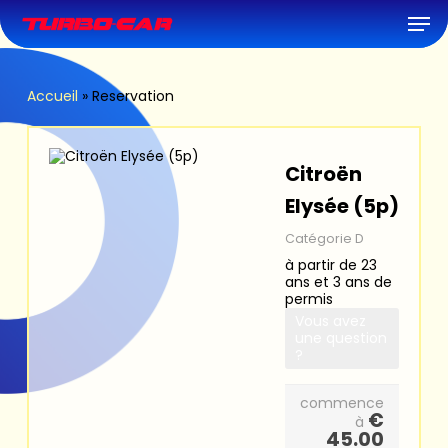
Skip
Men
to
main
content
Accueil
»
Reservation
Citroën
Elysée (5p)
Catégorie D
à partir de 23
ans et 3 ans de
permis
Vous avez
une question
?
commence
€
à
45.00