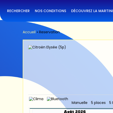
Skip
to
main
RECHERCHER
NOS CONDITIONS
DÉCOUVREZ LA MARTIN
content
Accueil
»
Reservation
Manuelle
5 places
5 
Août 2026