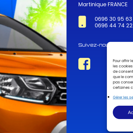
Martinique FRANCE
0696 30 95 63
0696 44 74 22
Suivez-nous !
Pour offrir
les cookies
de consenti
que le comp
pas consent
certaines c
Gérer les s
Ac