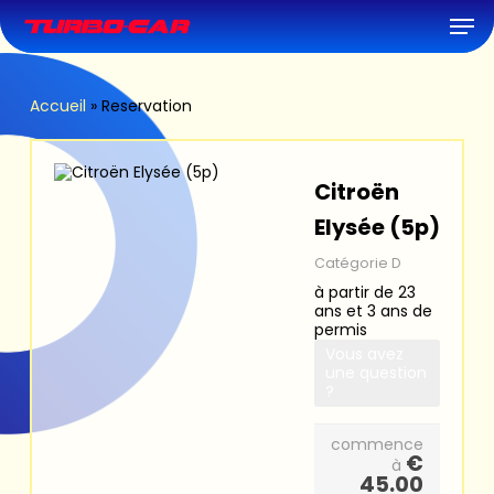
Skip
Men
to
main
content
Accueil
»
Reservation
Citroën
Elysée (5p)
Catégorie D
à partir de 23
ans et 3 ans de
permis
Vous avez
une question
?
commence
€
à
45.00