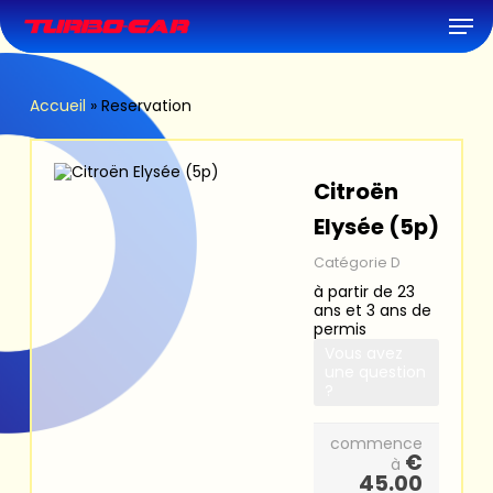
Skip
Men
to
main
content
Accueil
»
Reservation
Citroën
Elysée (5p)
Catégorie D
à partir de 23
ans et 3 ans de
permis
Vous avez
une question
?
commence
€
à
45.00