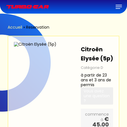
Skip
Men
to
main
content
Accueil
»
Reservation
Citroën
Elysée (5p)
Catégorie D
à partir de 23
ans et 3 ans de
permis
Vous avez
une question
?
commence
€
à
45.00