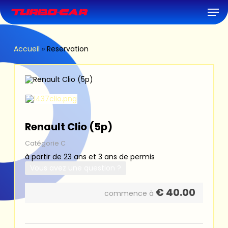
Skip
Men
to
main
content
Accueil
»
Reservation
Renault Clio (5p)
Catégorie C
à partir de 23 ans et 3 ans de permis
Vous avez une question ?
€
40.00
commence à