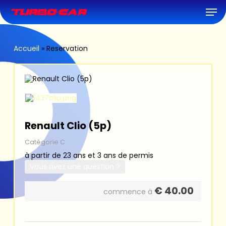
Skip
Men
to
main
content
Accueil
»
Reservation
Renault Clio (5p)
Catégorie C
à partir de 23 ans et 3 ans de permis
Vous avez une question ?
€
40.00
commence à