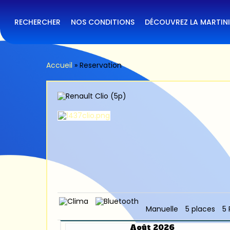
Skip
to
main
RECHERCHER
NOS CONDITIONS
DÉCOUVREZ LA MARTIN
content
Accueil
»
Reservation
Manuelle
5 places
5 
Août 2026