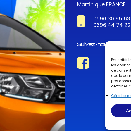
Martinique FRANCE
0696 30 95 63
0696 44 74 22
Suivez-nous !
Pour offrir
les cookies
de consenti
que le comp
pas consent
certaines c
Gérer les s
Ac