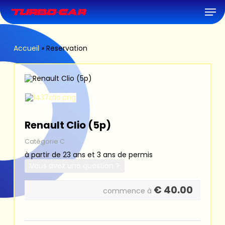
Skip
Men
to
main
content
Accueil
»
Reservation
Renault Clio (5p)
Catégorie C
à partir de 23 ans et 3 ans de permis
Vous avez une question ?
€
40.00
commence à