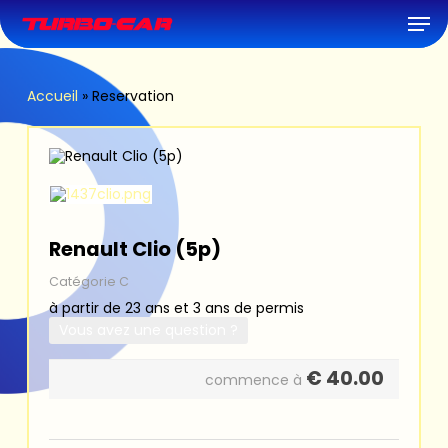
Skip
Men
to
main
content
Accueil
»
Reservation
Renault Clio (5p)
Catégorie C
à partir de 23 ans et 3 ans de permis
Vous avez une question ?
€
40.00
commence à