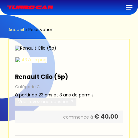
Skip
Men
to
main
content
Accueil
»
Reservation
Renault Clio (5p)
Catégorie C
à partir de 23 ans et 3 ans de permis
Vous avez une question ?
€
40.00
commence à