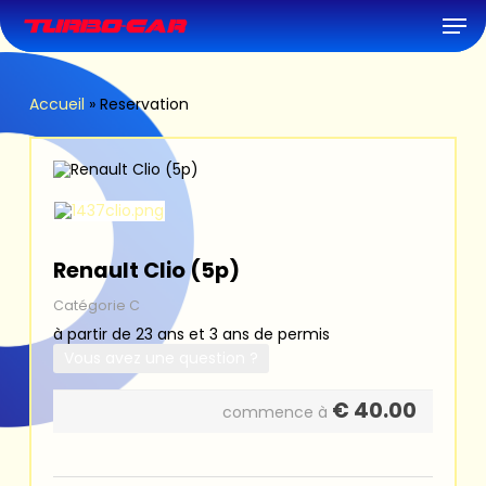
Skip
Men
to
main
content
Accueil
»
Reservation
Renault Clio (5p)
Catégorie C
à partir de 23 ans et 3 ans de permis
Vous avez une question ?
€
40.00
commence à