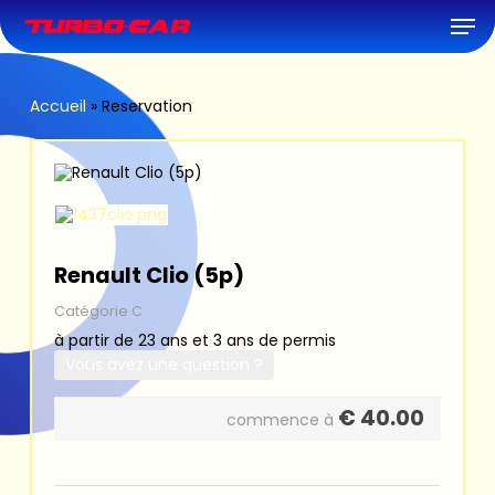
Skip
Men
to
main
content
Accueil
»
Reservation
Renault Clio (5p)
Catégorie C
à partir de 23 ans et 3 ans de permis
Vous avez une question ?
€
40.00
commence à