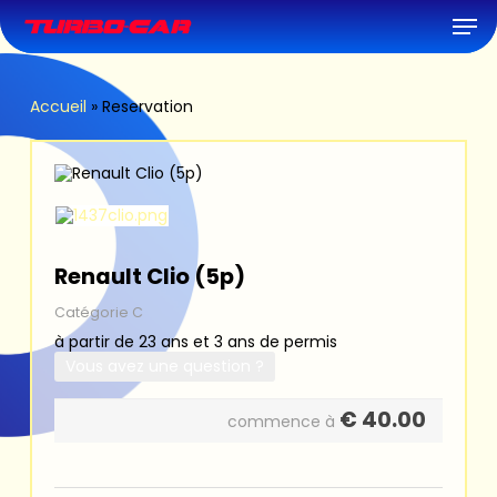
Skip
Men
to
main
content
Accueil
»
Reservation
Renault Clio (5p)
Catégorie C
à partir de 23 ans et 3 ans de permis
Vous avez une question ?
€
40.00
commence à