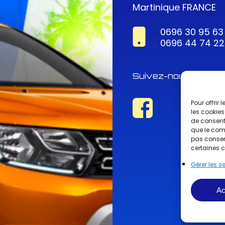
Martinique FRANCE
0696 30 95 63
0696 44 74 22
Suivez-nous !
Pour offrir
les cookies
de consenti
que le comp
pas consent
certaines c
Gérer les s
Ac