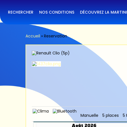
Skip
to
main
RECHERCHER
NOS CONDITIONS
DÉCOUVREZ LA MARTIN
content
Accueil
»
Reservation
Manuelle
5 places
5 
Août 2026