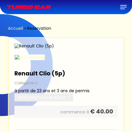
Skip
Men
to
main
content
Accueil
»
Reservation
Renault Clio (5p)
Catégorie C
à partir de 23 ans et 3 ans de permis
Vous avez une question ?
€
40.00
commence à