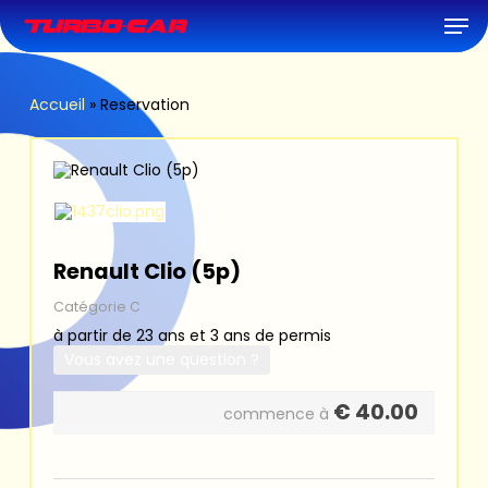
Skip
Men
to
main
content
Accueil
»
Reservation
Renault Clio (5p)
Catégorie C
à partir de 23 ans et 3 ans de permis
Vous avez une question ?
€
40.00
commence à