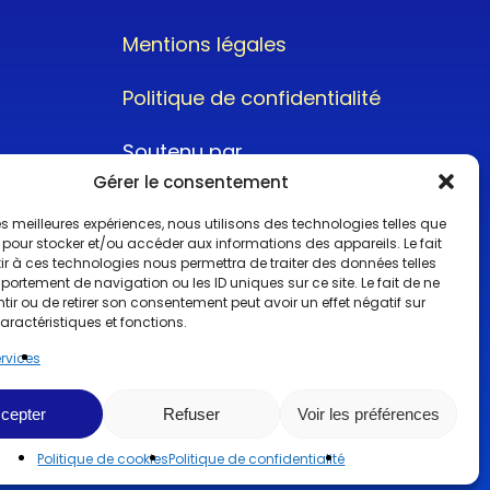
Mentions légales
Politique de confidentialité
Soutenu par
Gérer le consentement
 les meilleures expériences, nous utilisons des technologies telles que
 pour stocker et/ou accéder aux informations des appareils. Le fait
r à ces technologies nous permettra de traiter des données telles
ortement de navigation ou les ID uniques sur ce site. Le fait de ne
@2022CopyrightTurboCar
ir ou de retirer son consentement peut avoir un effet négatif sur
aractéristiques et fonctions.
ervices
cepter
Refuser
Voir les préférences
Politique de cookies
Politique de confidentialité