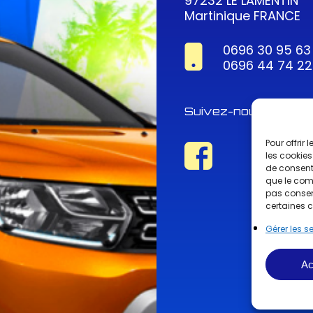
97232 LE LAMENTIN
Martinique FRANCE
0696 30 95 63
0696 44 74 22
Suivez-nous !
Pour offrir
les cookies
de consenti
que le comp
pas consent
certaines c
Gérer les s
Ac