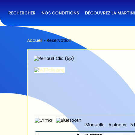
Skip
to
main
RECHERCHER
NOS CONDITIONS
DÉCOUVREZ LA MARTIN
content
Accueil
»
Reservation
Manuelle
5 places
5 