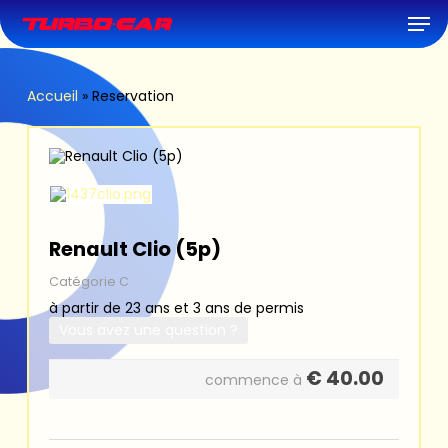
Skip
Men
to
main
content
Accueil
»
Reservation
Renault Clio (5p)
Catégorie C
à partir de 23 ans et 3 ans de permis
Vous avez une question ?
€
40.00
commence à