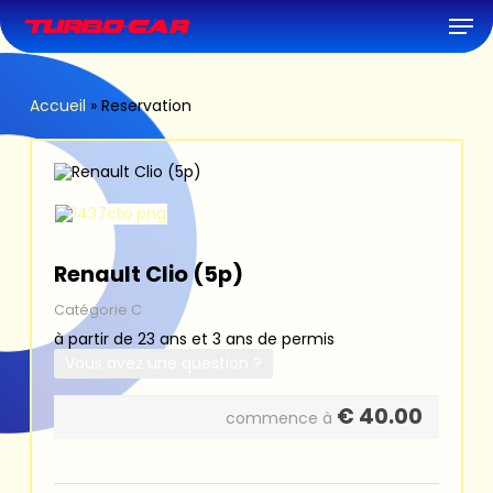
Skip
Men
to
main
content
Accueil
»
Reservation
Renault Clio (5p)
Catégorie C
à partir de 23 ans et 3 ans de permis
Vous avez une question ?
€
40.00
commence à