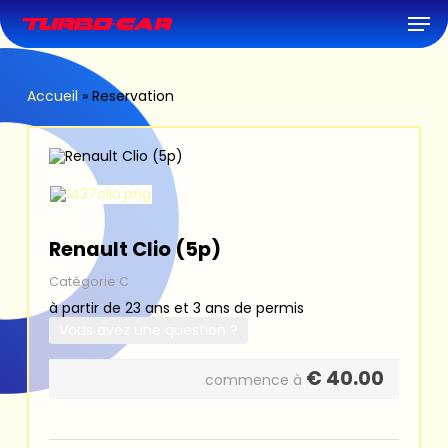
Skip
Men
to
main
content
Accueil
»
Reservation
Renault Clio (5p)
Catégorie C
à partir de 23 ans et 3 ans de permis
Vous avez une question ?
€
40.00
commence à