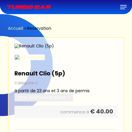
Skip
Men
to
main
content
Accueil
»
Reservation
Renault Clio (5p)
Catégorie C
à partir de 23 ans et 3 ans de permis
Vous avez une question ?
€
40.00
commence à