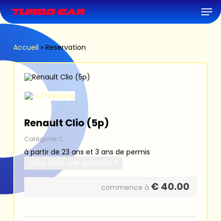
Skip
Men
to
main
content
Accueil
»
Reservation
Renault Clio (5p)
Catégorie C
à partir de 23 ans et 3 ans de permis
Vous avez une question ?
€
40.00
commence à