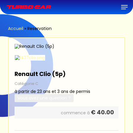
Skip
Men
to
main
content
Accueil
»
Reservation
Renault Clio (5p)
Catégorie C
à partir de 23 ans et 3 ans de permis
Vous avez une question ?
€
40.00
commence à