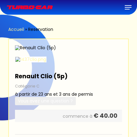
Skip
Men
to
main
content
Accueil
»
Reservation
Renault Clio (5p)
Catégorie C
à partir de 23 ans et 3 ans de permis
Vous avez une question ?
€
40.00
commence à