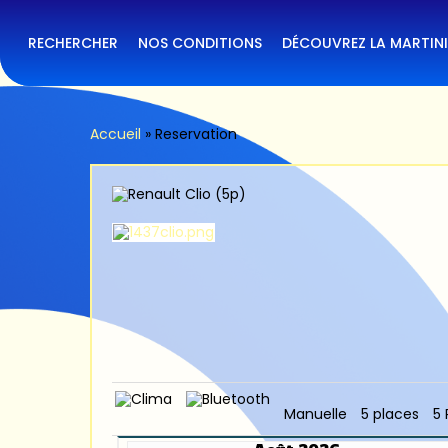
Skip
to
main
RECHERCHER
NOS CONDITIONS
DÉCOUVREZ LA MARTIN
content
Accueil
»
Reservation
Manuelle
5 places
5 