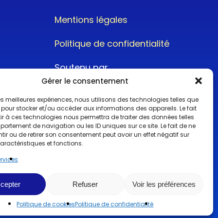
Mentions légales
Politique de confidentialité
Soutenu par
Gérer le consentement
 les meilleures expériences, nous utilisons des technologies telles que
 pour stocker et/ou accéder aux informations des appareils. Le fait
r à ces technologies nous permettra de traiter des données telles
ortement de navigation ou les ID uniques sur ce site. Le fait de ne
@2022CopyrightTurboCar
ir ou de retirer son consentement peut avoir un effet négatif sur
aractéristiques et fonctions.
ervices
cepter
Refuser
Voir les préférences
Politique de cookies
Politique de confidentialité