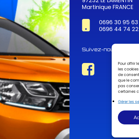
97232 LE LAMENTIN
Martinique FRANCE
0696 30 95 63
0696 44 74 22
Suivez-nous !
Pour offrir
les cookies
de consenti
que le comp
pas consent
certaines c
Gérer les s
Ac