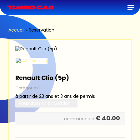
Skip
Men
to
main
content
Accueil
»
Reservation
Renault Clio (5p)
Catégorie C
à partir de 23 ans et 3 ans de permis
Vous avez une question ?
€
40.00
commence à