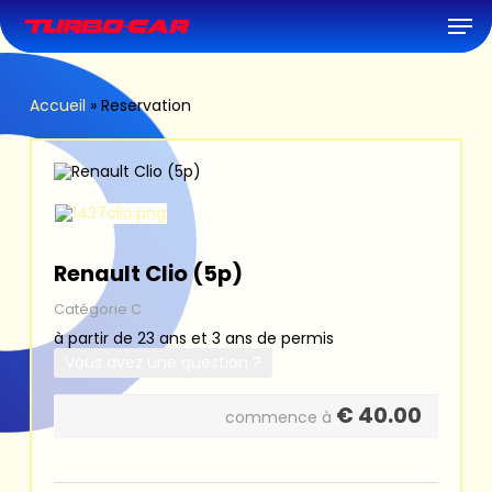
Skip
Men
to
main
content
Accueil
»
Reservation
Renault Clio (5p)
Catégorie C
à partir de 23 ans et 3 ans de permis
Vous avez une question ?
€
40.00
commence à