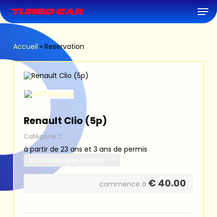
Skip
Men
to
main
content
Accueil
»
Reservation
Renault Clio (5p)
Catégorie C
à partir de 23 ans et 3 ans de permis
Vous avez une question ?
€
40.00
commence à