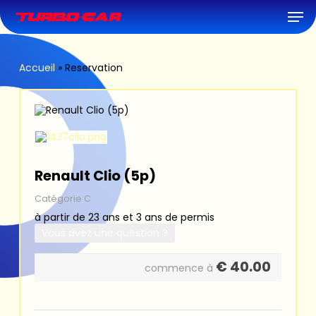
Skip
Men
to
main
content
Accueil
»
Reservation
Renault Clio (5p)
Catégorie C
à partir de 23 ans et 3 ans de permis
Vous avez une question ?
€
40.00
commence à