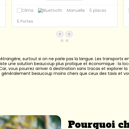
Manuelle
5 places
5 Portes
‹
›
lle étrangère, surtout si on ne parle pas la langue. Les transpo
xiste une solution beaucoup plus pratique et économique : la loc
 vous pourrez arriver à destination sans tracas et explorer la v
sont généralement beaucoup moins chers que ceux des taxis et v
t quality fake Rolex watches for sale!
ca watches
！ Here you will find a wide range of Rolex replicas at t
ence de location de voitu
Pourquoi ch
ise qui propose la location de véhicules à des particuliers ou de
options souscrites. Il est important de bien comparer les différen