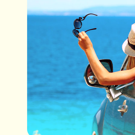
Informations prati
La Martinique est une île paradisiaque située dans
est également connue pour sa cuisine savoureuse
Si vous souhaitez louer une voiture pour vous dépl
droite sur l'île, comme en France. Les routes de
rendre la conduite difficile.
Il est également important de noter que les rou
est important de savoir que le prix de l'essence es