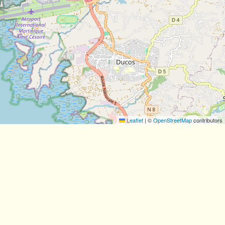
des endroits sauvages à explorer comme le Nord
sports en commun pour se déplacer sur l'île.
otre guise et sans contrainte. Vous pourrez ainsi
'horaire des bus ou des taxis.
ensemble. En effet, le prix d'un taxi peut vite
tre tous les passagers.
n martinique pas
Leaflet
|
©
OpenStreetMap
contributors
mparer les différentes offres avant de réserver. Il
voiture, ce qui est un excellent moyen de
ntéressant de réserver à l'avance pour être sûr de
 voitures. Il suffit de bien chercher et de