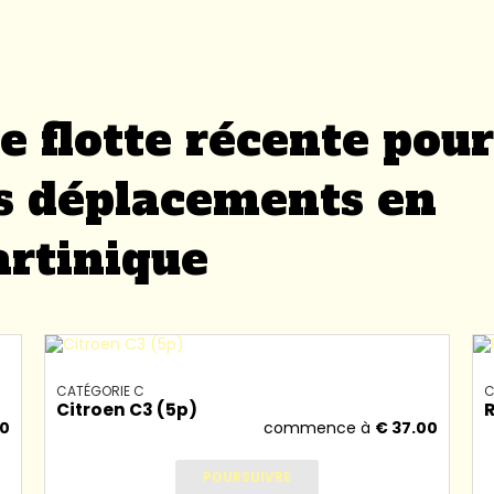
e flotte récente pou
s déplacements en
rtinique
CATÉGORIE C
C
Citroen C3 (5p)
R
00
commence à
€
37.00
POURSUIVRE