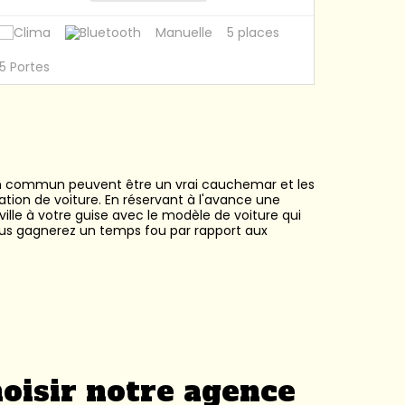
Manuelle
5 places
5 Portes
5 Portes
rts en commun peuvent être un vrai cauchemar et les
ation de voiture. En réservant à l'avance une
ille à votre guise avec le modèle de voiture qui
ous gagnerez un temps fou par rapport aux
he best price with fast delivery to any city of the
re ?
oisir notre agence
s professionnels. Les prix varient en fonction de
tes offres avant de réserver pour être sûr de