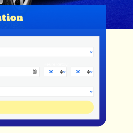
ation
Heure Retour
: