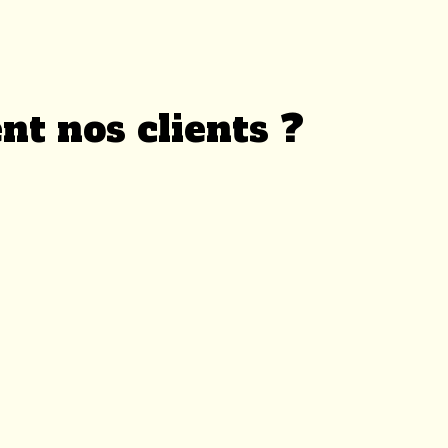
inique
ses cocotiers et son eau turquoise. La Martinique
aître. Tout d'abord, la circulation se fait à
nt nos clients ?
ues nids-de-poule et des nombreux virages peuvent
 recommandé de rouler avec prudence. Enfin, il
e.