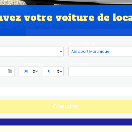
vez votre voiture de loc
Lieu de Retour
Heure Départ
Date Retour
: