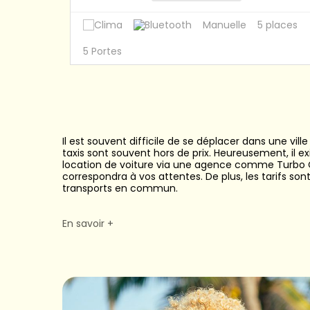
es
Manuelle
5 places
5 Portes
Il est souvent difficile de se déplacer dans une vi
taxis sont souvent hors de prix. Heureusement, il e
location de voiture via une agence comme Turbo Car,
correspondra à vos attentes. De plus, les tarifs 
transports en commun.
Check out partners
Replica Rolex
Expert! The highes
En savoir +
Buy Rolex watch replicas on our website
best repli
UK!</p >
Swiss replica watches
Replica Watches Shop
Qu'est ce qu'une ag
Une agence de location de voiture est une entrepr
la durée de la location, du modèle choisi et des 