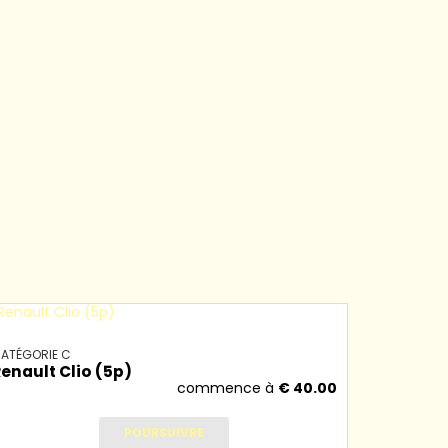
r
ATÉGORIE C
CATÉGORIE
enault Clio (5p)
Citroën 
commence à
€
40.00
POURSUIVRE