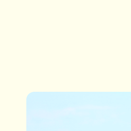
Il est plus que recommandé de louer une voiture
de l'île qui comprend notamment la montagne pel
Cependant, la location de voiture peut être un ex
partir à la découverte des différents sites touris
Enfin, la location de voiture peut être un excelle
grimper lorsqu'il y a plusieurs personnes, alors q
Comment trouver un
cher ?
Il existe plusieurs astuces pour trouver une locat
existe de nombreux sites internet qui permettent
trouver la meilleure offre.
Il est également important de savoir que les prix 
bénéficier du meilleur prix.
Enfin, il est souvent possible de trouver des offre
comparer les différentes offres pour trouver la m