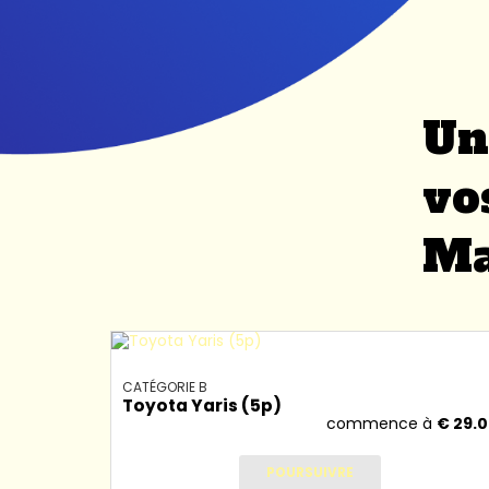
Un
vo
Ma
CATÉGORIE B
Toyota Yaris (5p)
à
€
27.00
commence à
€
29.
POURSUIVRE