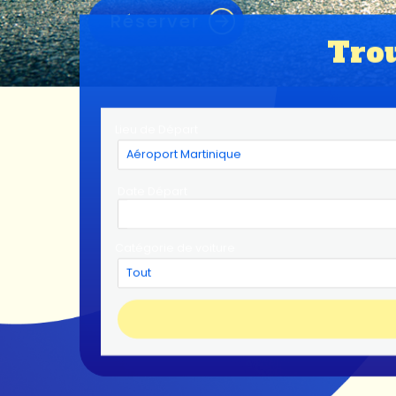
Réserver
Trou
Lieu de Départ
Date Départ
Catégorie de voiture