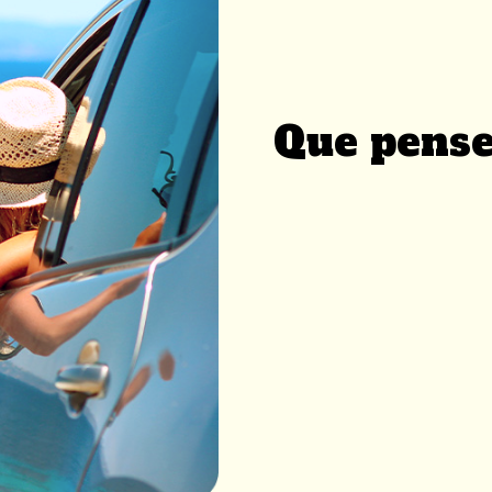
ques pour rouler en Mart
 les Caraïbes. L'île est réputée pour ses plages de sable blanc, 
 et ses rhums délicieux.
acer en Martinique, il y a quelques informations pratiques à conn
Que pense
 l'île sont généralement en bon état, mais il peut y avoir quelq
tes de montagne peuvent être assez dangereuses et il est donc
t assez élevé en Martinique, il faut compter environ 1,50 € le litr