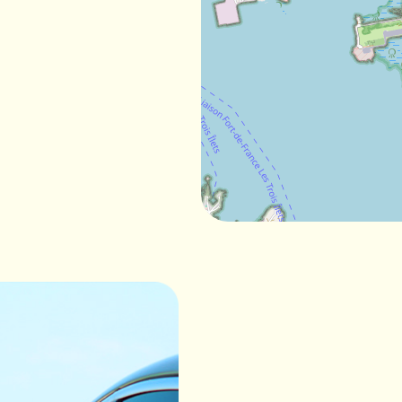
 en Martinique, car l'île reste quand même assez grande, avec 
ée par exemple ou il est assez compliqué de se rendre en tran
cellent moyen de se déplacer si vous souhaitez explorer l'île à v
tiques et des plages paradisiaques sans devoir vous inquiéter de l
nt moyen de faire des économies si vous êtes plusieurs à voyager 
u'avec une voiture de location, vous pourrez partager les frais en
e location de voiture e
ion de voiture pas cher. Tout d'abord, il est important de bien co
 de comparer les tarifs des différentes agences de location de 
varient en fonction des saisons. Ainsi, il est généralement plus i
s spéciales et des promotions sur les sites internet des loueurs de
eilleure.