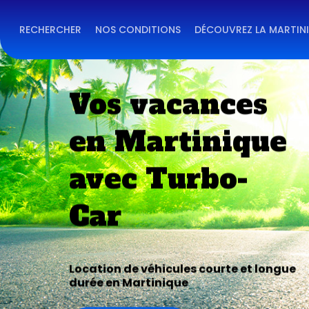
Skip
to
main
RECHERCHER
NOS CONDITIONS
DÉCOUVREZ LA MARTIN
content
Vos vacances
en Martinique
avec Turbo-
Car
Location de véhicules courte et longue
durée en Martinique