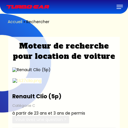
Skip
Men
to
main
content
Accueil
»
Rechercher
Moteur de recherche
pour location de voiture
Renault Clio (5p)
Catégorie C
à partir de 23 ans et 3 ans de permis
Vous avez une question ?