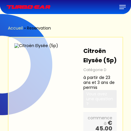
Skip
Men
to
main
content
Accueil
»
Reservation
Citroën
Elysée (5p)
Catégorie D
à partir de 23
ans et 3 ans de
permis
Vous avez
une question
?
commence
€
à
45.00